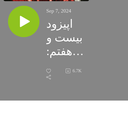
Sep 7, 2024
اپیزود
بیست و
هفتم:
سر
6.7K
آنتونی
ون دایک
، هنرمند
تشنه