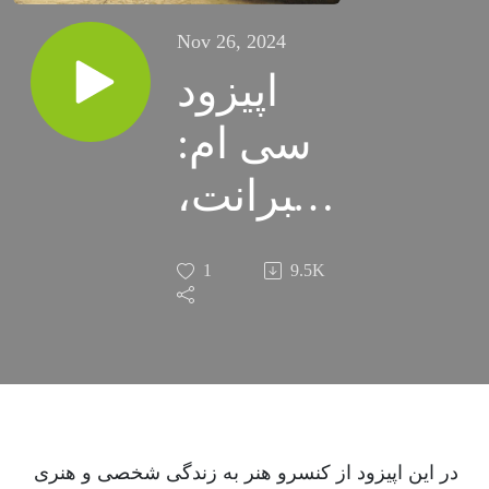
Nov 26, 2024
اپیزود
سی ام:
رمبرانت،
جادوگری
1
9.5K
با قلم
موو رنگ
/ داستان
یک
در این اپیزود از کنسرو هنر به زندگی شخصی و هنری