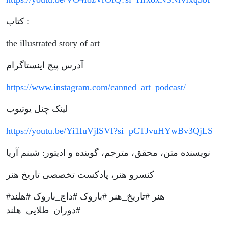
کتاب :
the illustrated story of art
آدرس پیج اینستاگرام
https://www.instagram.com/canned_art_podcast/
لینک چنل یوتیوب
https://youtu.be/Yi1IuVjlSVI?si=pCTJvuHYwBv3QjLS
نویسنده متن، محقق، مترجم، گوینده و ادیتور: شبنم آریا
کنسرو هنر، پادکست تخصصی تاریخ هنر
#هنر #تاریخ_هنر #باروک #داچ_باروک #هلند
#دوران_طلایی_هلند