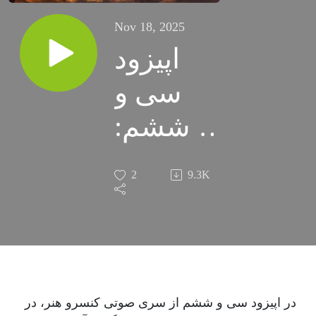
Nov 18, 2025
اپیزود
سی و
ششم:
شیفتگان
2
9.3K
رنگ و
نور/ ژک
بلانشار،
کلود
در اپیزود سی و ششم از سری صوتی کنسرو هنر، در