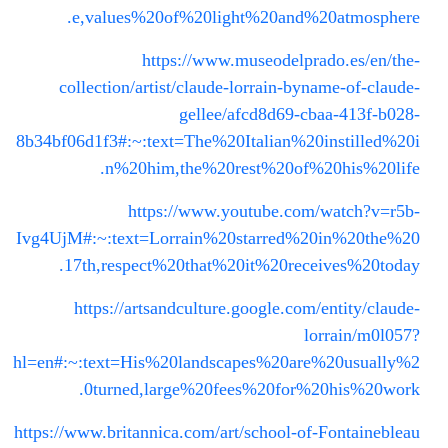
e,values%20of%20light%20and%20atmosphere.
https://www.museodelprado.es/en/the-
collection/artist/claude-lorrain-byname-of-claude-
gellee/afcd8d69-cbaa-413f-b028-
8b34bf06d1f3#:~:text=The%20Italian%20instilled%20i
n%20him,the%20rest%20of%20his%20life.
https://www.youtube.com/watch?v=r5b-
Ivg4UjM#:~:text=Lorrain%20starred%20in%20the%20
17th,respect%20that%20it%20receives%20today.
https://artsandculture.google.com/entity/claude-
lorrain/m0l057?
hl=en#:~:text=His%20landscapes%20are%20usually%2
0turned,large%20fees%20for%20his%20work.
https://www.britannica.com/art/school-of-Fontainebleau